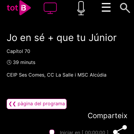
☰
Jo en sé + que tu Júnior
00:00
00:00
1x
Capítol 70
🕓 39 minuts
CEIP Ses Comes, CC La Salle i MSC Alcúdia
❮❮ pàgina del programa
Comparteix
Iniciar en [
00:00:00
]