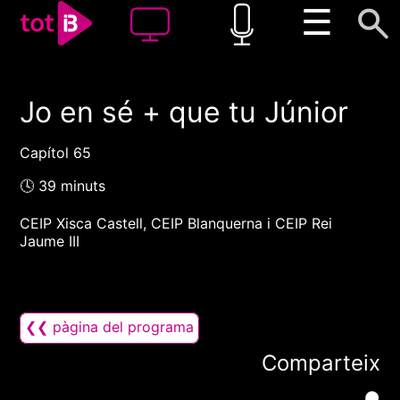
☰
Jo en sé + que tu Júnior
00:00
00:00
1x
Capítol 65
🕓 39 minuts
CEIP Xisca Castell, CEIP Blanquerna i CEIP Rei
Jaume III
❮❮ pàgina del programa
Comparteix