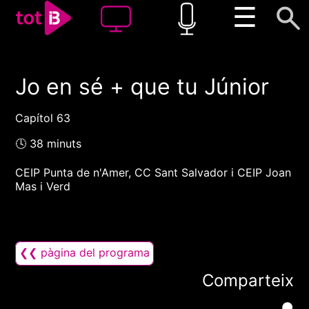
☰
Jo en sé + que tu Júnior
00:00
00:00
1x
Capítol 63
🕓 38 minuts
CEIP Punta de n'Amer, CC Sant Salvador i CEIP Joan
Mas i Verd
❮❮ pàgina del programa
Comparteix