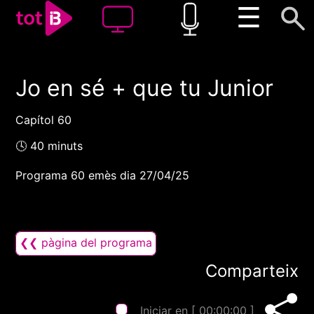
☰
Jo en sé + que tu Junior
00:00
00:00
1x
Capítol 60
🕓 40 minuts
Programa 60 emès dia 27/04/25
❮❮ pàgina del programa
Comparteix
Iniciar en [
00:00:00
]