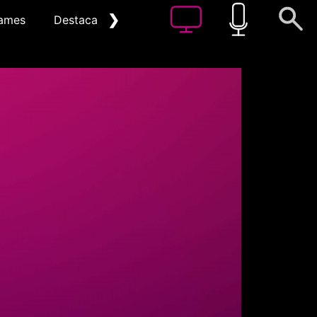
❯
ames
Destacat
Arxiu