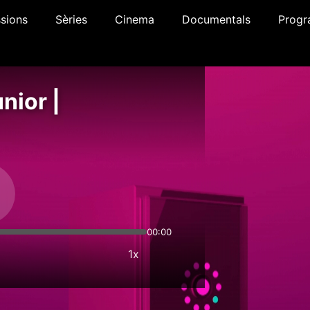
sions
Sèries
Cinema
Documentals
Progr
nior |
00:00
1x