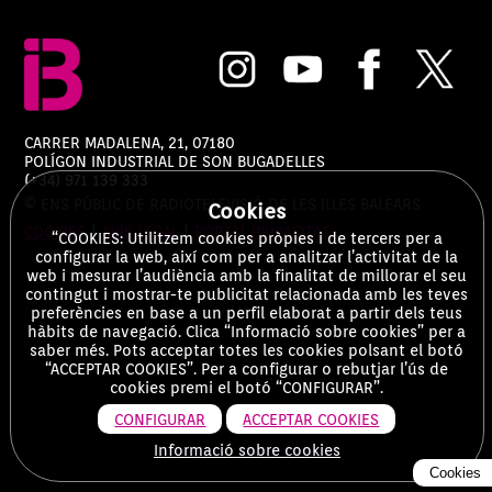
CARRER MADALENA, 21, 07180
POLÍGON INDUSTRIAL DE SON BUGADELLES
(+34) 971 139 333
© ENS PÚBLIC DE RADIOTELEVISIÓ DE LES ILLES BALEARS
Cookies
COOKIES
|
AVÍS LEGAL
|
PORTAL PRIVACITAT
“COOKIES: Utilitzem cookies pròpies i de tercers per a
configurar la web, així com per a analitzar l’activitat de la
web i mesurar l’audiència amb la finalitat de millorar el seu
contingut i mostrar-te publicitat relacionada amb les teves
preferències en base a un perfil elaborat a partir dels teus
hàbits de navegació. Clica “Informació sobre cookies” per a
saber més. Pots acceptar totes les cookies polsant el botó
“ACCEPTAR COOKIES”. Per a configurar o rebutjar l’ús de
cookies premi el botó “CONFIGURAR”.
CONFIGURAR
ACCEPTAR COOKIES
Informació sobre cookies
Cookies