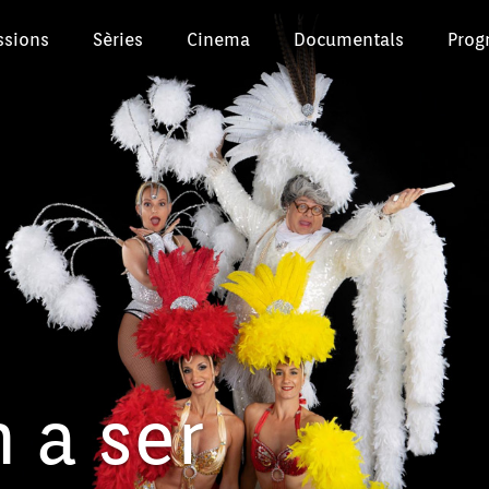
ssions
Sèries
Cinema
Documentals
Prog
 a ser