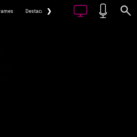
❯
rames
Destacat
Arxiu