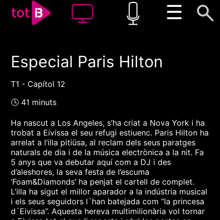
☰
Especial Paris Hilton
00:00
00:00
1x
T1 - Capítol 12
🕓 41 minuts
Ha nascut a Los Angeles, s’ha criat a Nova York i ha
trobat a Eivissa el seu refugi estiuenc. Paris Hilton ha
arrelat a l’illa pitiüsa, al reclam dels seus paratges
naturals de dia i de la música electrònica a la nit. Fa
5 anys que va debutar aquí com a DJ i des
d’aleshores, la seva festa de l’escuma
‘Foam&Diamonds’ ha penjat el cartell de complet.
L’illa ha sigut el millor aparador a la indústria musical
i els seus seguidors l´han batejada com “la princesa
d´Eivissa”. Aquesta hereva multimilionària vol tornar