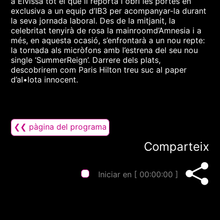
a Eivissa tot el que li reporta i obri les portes en
exclusiva a un equip d’IB3 per acompanyar-la durant
la seva jornada laboral. Des de la mitjanit, la
celebritat tenyirà de rosa la mainroomd’Amnesia i a
més, en aquesta ocasió, s’enfrontarà a un nou repte:
la tornada als micròfons amb l’estrena del seu nou
single ‘SummerReign’. Darrere dels plats,
descobrirem com Paris Hilton treu suc al paper
d’al•lota innocent.
❮❮ pàgina del programa
Comparteix
Iniciar en [
00:00:00
]