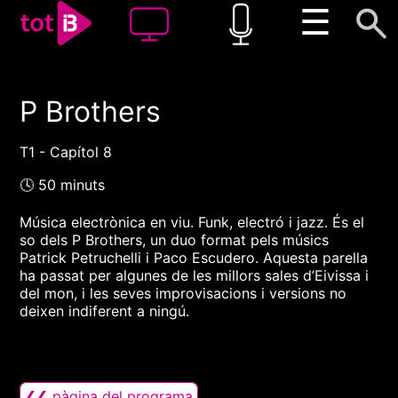
☰
P Brothers
00:00
00:00
1x
T1 - Capítol 8
🕓 50 minuts
Música electrònica en viu. Funk, electró i jazz. És el
so dels P Brothers, un duo format pels músics
Patrick Petruchelli i Paco Escudero. Aquesta parella
ha passat per algunes de les millors sales d’Eivissa i
del mon, i les seves improvisacions i versions no
deixen indiferent a ningú.
❮❮ pàgina del programa