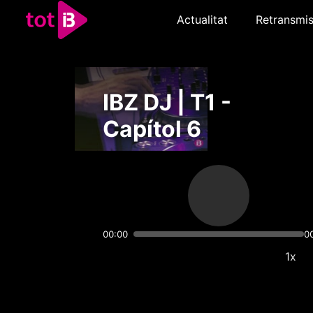
Actualitat
Retransmis
IBZ DJ | T1 -
Capítol 6
00:00
0
1x