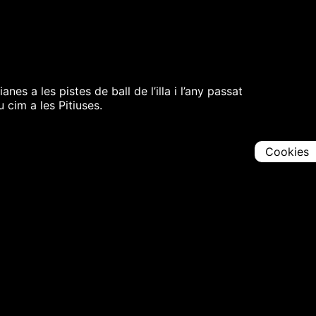
es a les pistes de ball de l’illa i l’any passat
 cim a les Pitiuses.
Cookies
Comparteix
Iniciar en [
00:00:00
]