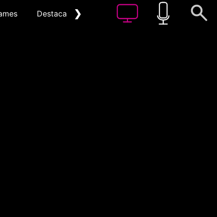
❯
ames
Destacat
Arxiu