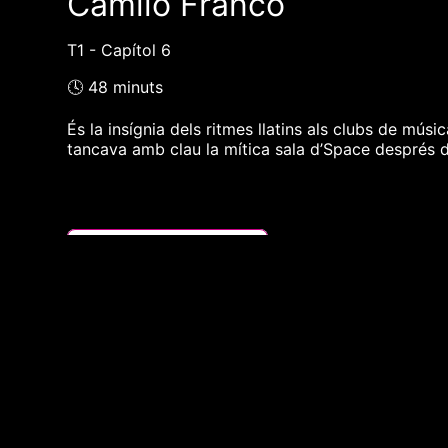
Camilo Franco
T1 - Capítol 6
🕓 48 minuts
És la insígnia dels ritmes llatins als clubs de músi
tancava amb clau la mítica sala d’Space després de
❮❮ pàgina del programa