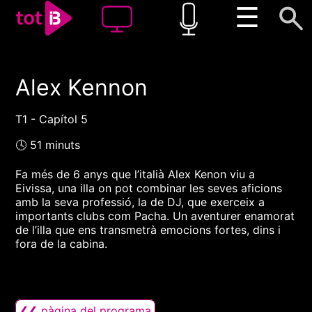
☰
Alex Kennon
00:00
00:00
1x
T1 - Capítol 5
🕓 51 minuts
Fa més de 6 anys que l’italià Alex Kenon viu a
Eivissa, una illa on pot combinar les seves aficions
amb la seva professió, la de DJ, que exerceix a
importants clubs com Pacha. Un aventurer enamorat
de l’illa que ens transmetrà emocions fortes, dins i
fora de la cabina.
❮❮ pàgina del programa