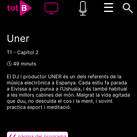
☰
Uner
00:00
00:00
1x
T1 - Capítol 2
🕓 49 minuts
El DJ i productor UNER és un dels referents de la
música electrònica a Espanya. Cada estiu fa parada
a Eivissa a on punxa a l’Ushuaïa, i és també habitual
a les millors cabines del món. Malgrat la vida agitada
que duu, no descuida el cos i la ment, i sovint
practica esport i meditació.
❮❮ pàgina del programa