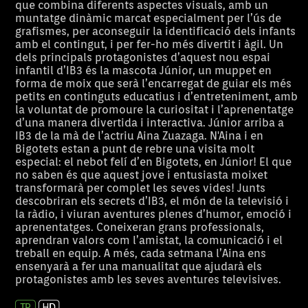
que combina diferents aspectes visuals, amb un
muntatge dinàmic marcat especialment per l’ús de
grafismes, per aconseguir la identificació dels infants
amb el contingut, i per fer-ho més divertit i àgil. Un
dels principals protagonistes d’aquest nou espai
infantil d’IB3 és la mascota Júnior, un muppet en
forma de moix que serà l’encarregat de guiar els més
petits en continguts educatius i d’entreteniment, amb
la voluntat de promoure la curiositat i l’aprenentatge
d’una manera divertida i interactiva. Júnior arriba a
IB3 de la mà de l’actriu Aina Zuazaga. N'Aina i en
Bigotets estan a punt de rebre una visita molt
especial: el nebot felí d’en Bigotets, en Júnior! El que
no saben és que aquest jove i entusiasta moixet
transformarà per complet les seves vides! Junts
descobriran els secrets d’IB3, el món de la televisió i
la ràdio, i viuran aventures plenes d’humor, emoció i
aprenentatges. Coneixeran grans professionals,
aprendran valors com l’amistat, la comunicació i el
treball en equip. A més, cada setmana l’Aina ens
ensenyarà a fer una manualitat que ajudarà els
protagonistes amb les seves aventures televisives.