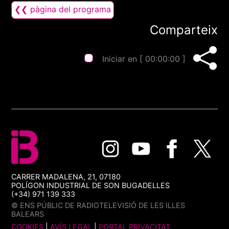
❮❮ pàgina del programa
Comparteix
Iniciar en [
00:00:00
]
CARRER MADALENA, 21, 07180
POLÍGON INDUSTRIAL DE SON BUGADELLES
(+34) 971 139 333
© ENS PÚBLIC DE RADIOTELEVISIÓ DE LES ILLES
BALEARS
COOKIES
|
AVÍS LEGAL
|
PORTAL PRIVACITAT