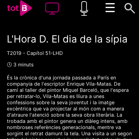
☰
L'Hora D. El dia de la sípia
00:00
00:00
1x
T2019 - Capítol 51-LHD
🕓 3 minuts
És la crònica d'una jornada passada a París en
companyia de l'escriptor Enrique Vila-Matas. De
camí al taller del pintor Miquel Barceló, que l'espera
per retratar-lo, Vila-Matas es lliura a unes
confessions sobre la seva joventut i la imatge
excèntrica que va projectar al món com a manera
d'atraure l'atenció sobre la seva obra literària. La
trobada amb el pintor genera un diàleg intens, amb
nombroses referències generacionals, mentre va
sorgint el retrat damunt la tela. Una visita a un segon