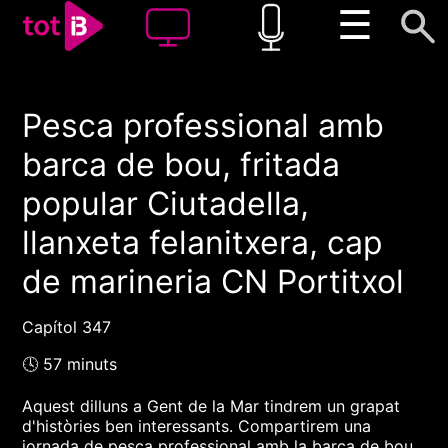
☰
Pesca professional amb
00:00
00:00
barca de bou, fritada
1x
popular Ciutadella,
llanxeta felanitxera, cap
de marineria CN Portitxol
Capítol 347
🕓 57 minuts
Aquest dilluns a Gent de la Mar tindrem un grapat
d'històries ben interessants. Compartirem una
jornada de pesca professional amb la barca de bou