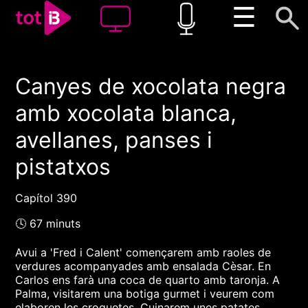
☰
Canyes de xocolata negra
00:00
00:00
amb xocolata blanca,
1x
avellanes, panses i
pistatxos
Capítol 390
🕓 67 minuts
Avui a 'Fred i Calent' començarem amb raoles de
verdures acompanyades amb ensalada Cèsar. En
Carlos ens farà una coca de quarto amb taronja. A
Palma, visitarem una botiga gurmet i veurem com
elaboren les croquetes. Cuinarem unes patates