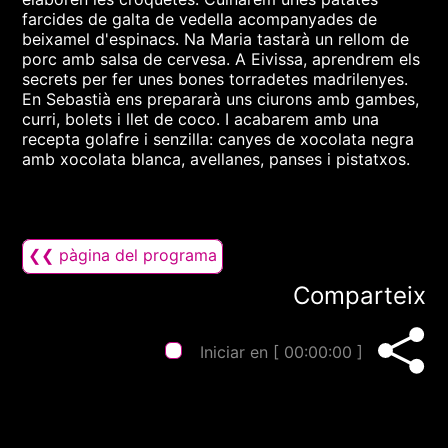
farcides de galta de vedella acompanyades de
beixamel d'espinacs. Na Maria tastarà un rellom de
porc amb salsa de cervesa. A Eivissa, aprendrem els
secrets per fer unes bones torradetes madrilenyes.
En Sebastià ens prepararà uns ciurons amb gambes,
curri, bolets i llet de coco. I acabarem amb una
recepta golafre i senzilla: canyes de xocolata negra
amb xocolata blanca, avellanes, panses i pistatxos.
❮❮ pàgina del programa
Comparteix
Iniciar en [
00:00:00
]