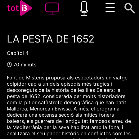
☰
LA PESTA DE 1652
00:00
00:00
1x
Capítol 4
🕓 70 minuts
Font de Misteris proposa als espectadors un viatge
colpidor cap a un dels episodis més tràgics i
desconeguts de la història de les Illes Balears: la
pesta de 1652, considerada per molts historiadors
com la pitjor catàstrofe demogràfica que han patit
Mallorca, Menorca i Eivissa. A més, el programa
dedicarà una extensa secció als mítics foners
balears, els guerrers de l'antiguitat famosos arreu de
la Mediterrània per la seva habilitat amb la fona, i
analitzarà el seu paper històric en conflictes com les