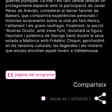
guerres púniques. La mar i els fars també tendran un
protagonisme especial amb la participació de Javier
Pérez de Arévalo, considerat el darrer faroner de
Balears, que compartirà experiències personals i
històries sorprenents sobre la vida als fars illencs,
l'aïllament i els grans naufragis. Finalment, la secció
'Rostres Ocults', amb Irene Font, revisitarà la figura
fascinant i polèmica de George Sand durant la seva
estada a Mallorca amb Frédéric Chopin, aprofundint
en les tensions culturals, les llegendes i els misteris
que encara envolten aquell hivern a Valldemossa.
❮❮ pàgina del programa
Comparteix
Iniciar en [
00:00:00
]