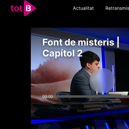
Actualitat
Retransmis
Font de misteris |
Capítol 2
00:00