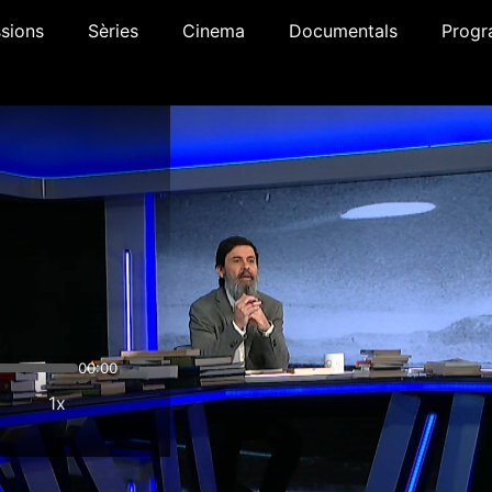
sions
Sèries
Cinema
Documentals
Progr
00:00
1x