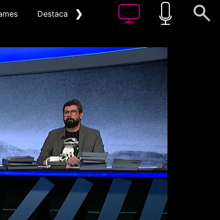
❯
ames
Destacat
Arxiu