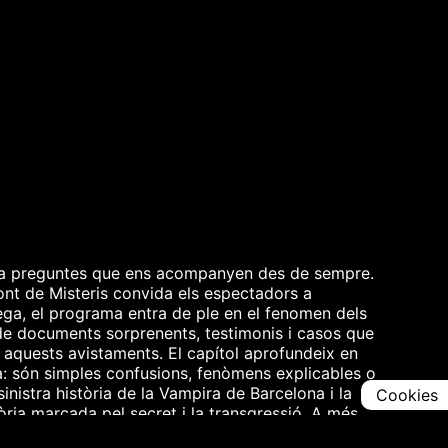
i ha preguntes que ens acompanyen des de sempre.
Font de Misteris convida els espectadors a
ega, el programa entra de ple en el fenomen dels
 de documents sorprenents, testimonis i casos que
e aquests avistaments. El capítol aprofundeix en
ta: són simples confusions, fenòmens explicables o
nistra història de la Vampira de Barcelona i la
Cookies
tòria marcada pel secret i la transgressió. A més,
 expert que analitza els reptes, els límits i les