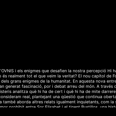
 d'OVNIS i els enigmes que desafien la nostra percepció H
és realment tot el que veim la veritat? El nou capítol de 
n dels grans enigmes de la humanitat. En aquesta nova entr
han generat fascinació, por i debat arreu del món. A través
steris analitza què hi ha de cert i què hi ha de mite darrer
 consideram real, plantejant una qüestió que continua ober
també aborda altres relats igualment inquietants, com la si
or prohibit entre Sor Elisabet i el tinent Bustillos, una his
amb una conversa sobre intel·ligència artificial, de la mà d'un