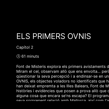
ELS PRIMERS OVNIS
Capítol 2
🕓 61 minuts
Font de Misteris explora els primers avistaments
Miram el cel, observam allò que ens envolta… però 
qüestionar la seva percepció i a endinsar-se en u
OVNIS, els objectes voladors no identificats que 
han deixat empremta a les Illes Balears, Font de Mi
històries i evidències que posen a prova allò que
alguna cosa que encara se'ns escapa? El programa 
seva sorprenent relació amb Mallorca, així com l'am
Font de Misteris mira cap al present i cap al futur 