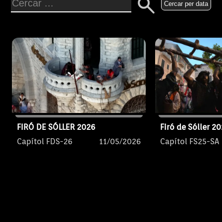
trasllat de la 
Cercar per data
de Déu de la Vi
l'església de l
l'Hospital.
FIRÓ DE SÓLLER 2026
Firó de Sóller 20
Capítol FDS-26
11/05/2026
Capítol FS25-SA