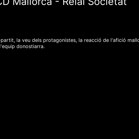
D Mallorca - Reial Societat
rtit, la veu dels protagonistes, la reacció de l'afició mallo
l'equip donostiarra.