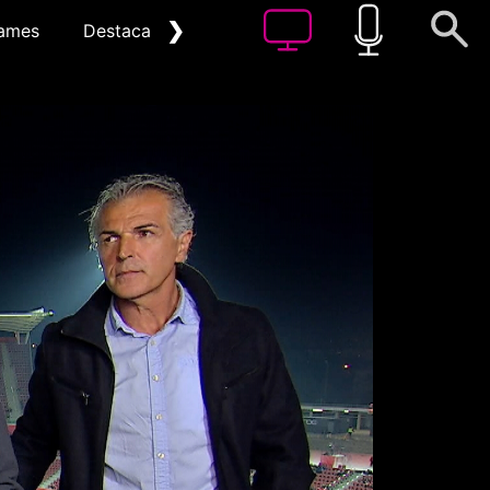
❯
ames
Destacat
Arxiu