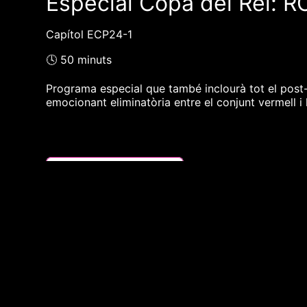
Especial Copa del Rei: RC
Capítol ECP24-1
🕓 50 minuts
Programa especial que també inclourà tot el post-pa
emocionant eliminatòria entre el conjunt vermell i 
❮❮ pàgina del programa