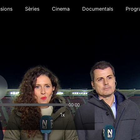
sions
Sèries
Cinema
Documentals
Progr
00:00
1x