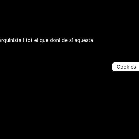
rquinista i tot el que doni de sí aquesta
Cookies
Comparteix
Iniciar en [
00:00:00
]