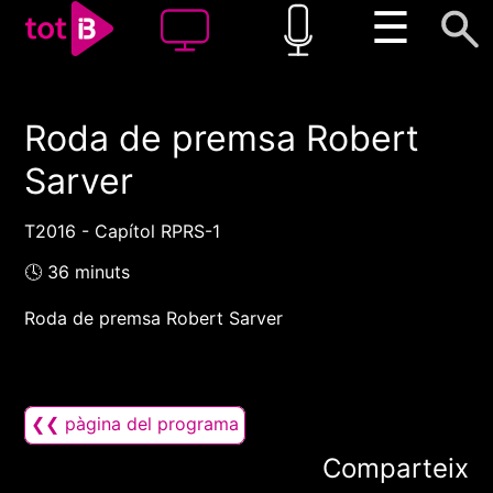
☰
Roda de premsa Robert
00:00
00:00
Sarver
1x
T2016 - Capítol RPRS-1
🕓 36 minuts
Roda de premsa Robert Sarver
❮❮ pàgina del programa
Comparteix