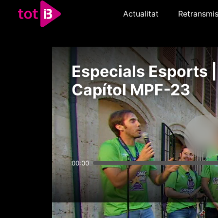
Actualitat
Retransmis
Especials Esports |
Capítol MPF-23
00:00