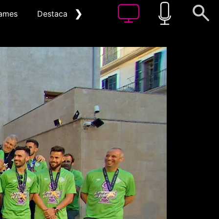
❯
ames
Destacat
Arxiu