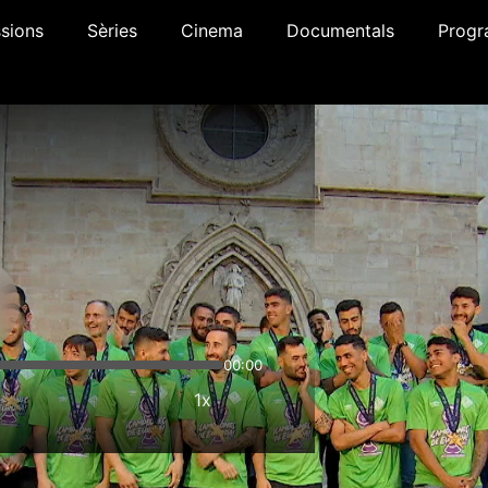
sions
Sèries
Cinema
Documentals
Progr
00:00
1x