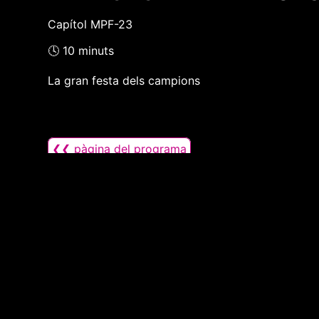
Capítol MPF-23
🕓 10 minuts
La gran festa dels campions
❮❮ pàgina del programa