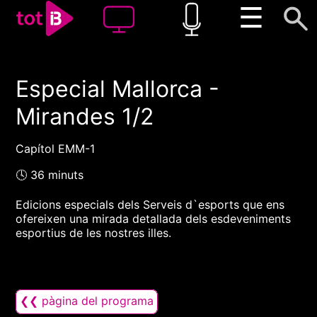
☰
Especial Mallorca -
00:00
00:00
Mirandes 1/2
1x
Capítol EMM-1
🕓 36 minuts
Edicions especials dels Serveis d`esports que ens
ofereixen una mirada detallada dels esdeveniments
esportius de les nostres illes.
❮❮ pàgina del programa