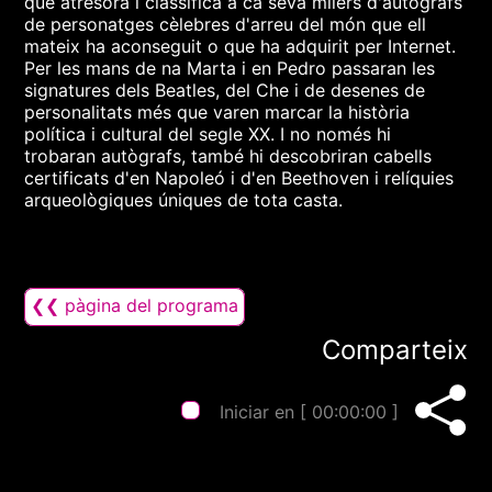
que atresora i classifica a ca seva milers d'autògrafs
de personatges cèlebres d'arreu del món que ell
mateix ha aconseguit o que ha adquirit per Internet.
Per les mans de na Marta i en Pedro passaran les
signatures dels Beatles, del Che i de desenes de
personalitats més que varen marcar la història
política i cultural del segle XX. I no només hi
trobaran autògrafs, també hi descobriran cabells
certificats d'en Napoleó i d'en Beethoven i relíquies
arqueològiques úniques de tota casta.
❮❮ pàgina del programa
Comparteix
Iniciar en [
00:00:00
]