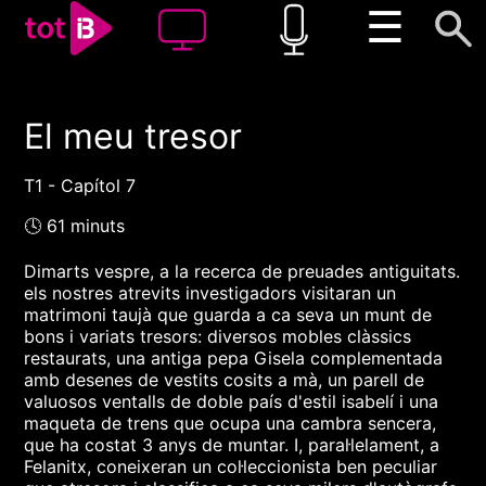
☰
El meu tresor
00:00
00:00
1x
T1 - Capítol 7
🕓 61 minuts
Dimarts vespre, a la recerca de preuades antiguitats.
els nostres atrevits investigadors visitaran un
matrimoni taujà que guarda a ca seva un munt de
bons i variats tresors: diversos mobles clàssics
restaurats, una antiga pepa Gisela complementada
amb desenes de vestits cosits a mà, un parell de
valuosos ventalls de doble país d'estil isabelí i una
maqueta de trens que ocupa una cambra sencera,
que ha costat 3 anys de muntar. I, paral·lelament, a
Felanitx, coneixeran un col·leccionista ben peculiar