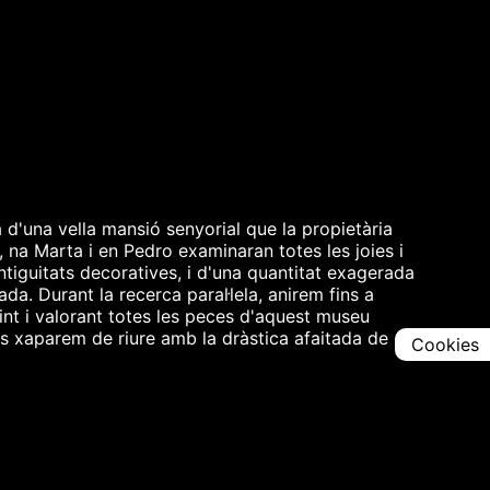
 d'una vella mansió senyorial que la propietària
, na Marta i en Pedro examinaran totes les joies i
tiguitats decoratives, i d'una quantitat exagerada
a. Durant la recerca paral·lela, anirem fins a
int i valorant totes les peces d'aquest museu
ns xaparem de riure amb la dràstica afaitada de
Cookies