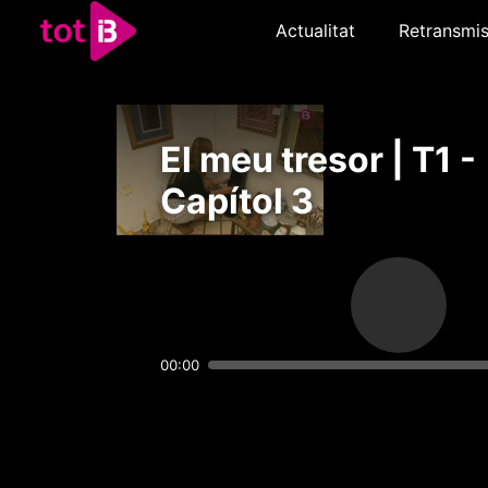
Actualitat
Retransmis
El meu tresor | T1 -
Capítol 3
00:00