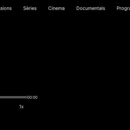
sions
Sèries
Cinema
Documentals
Progr
00:00
1x