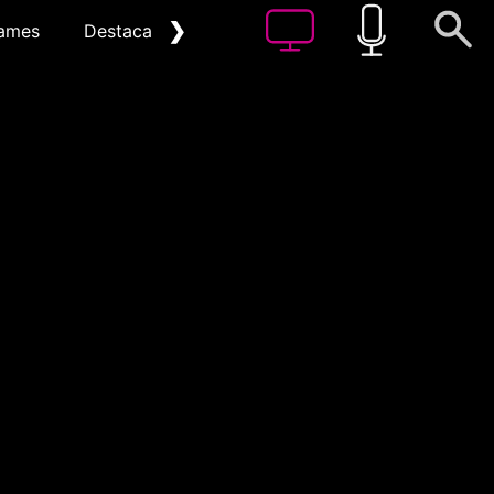
❯
ames
Destacat
Arxiu