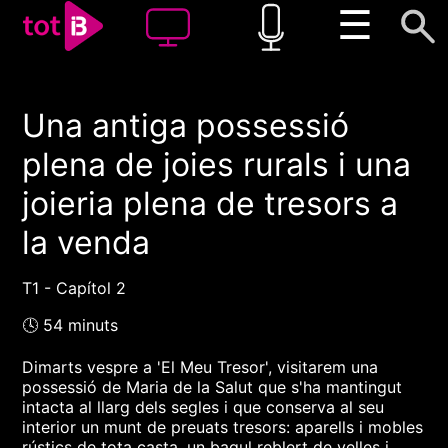
☰
Una antiga possessió
00:00
00:00
plena de joies rurals i una
1x
joieria plena de tresors a
la venda
T1 - Capítol 2
🕓 54 minuts
Dimarts vespre a 'El Meu Tresor', visitarem una
possessió de Maria de la Salut que s'ha mantingut
intacta al llarg dels segles i que conserva al seu
interior un munt de preuats tresors: aparells i mobles
rústics de tota casta, un bagul reblert de velles i