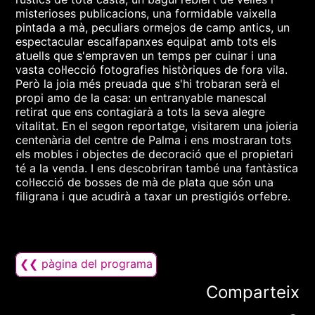
misterioses publicacions, una formidable vaixella
pintada a mà, peculiars ormejos de camp antics, un
espectacular escalfapanxes equipat amb tots els
atuells que s'empraven un temps per cuinar i una
vasta col·lecció fotografies històriques de fora vila.
Però la joia més preuada que s'hi trobaran serà el
propi amo de la casa: un entranyable manescal
retirat que ens contagiarà a tots la seva alegre
vitalitat. En el segon reportatge, visitarem una joieria
centenària del centre de Palma i ens mostraran tots
els mobles i objectes de decoració que el propietari
té a la venda. I ens descobriran també una fantàstica
col·lecció de bosses de mà de plata que són una
filigrana i que acudirà a taxar un prestigiós orfebre.
❮❮ pàgina del programa
Comparteix