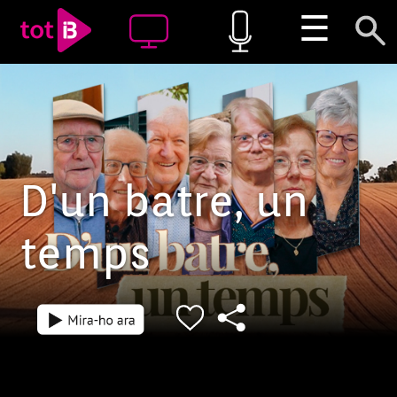
☰
D'un batre, un
temps