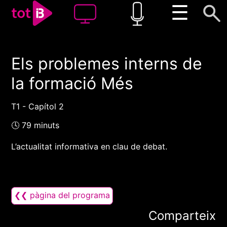
☰
Els problemes interns de
00:00
00:00
la formació Més
1x
T1 - Capítol 2
🕓 79 minuts
L’actualitat informativa en clau de debat.
❮❮ pàgina del programa
Comparteix