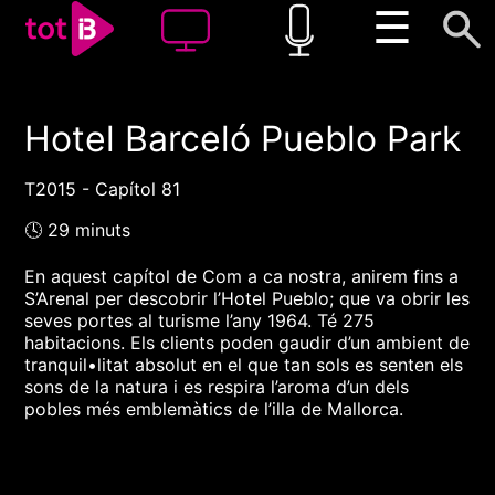
☰
Hotel Barceló Pueblo Park
00:00
00:00
1x
T2015 - Capítol 81
🕓 29 minuts
En aquest capítol de Com a ca nostra, anirem fins a
S’Arenal per descobrir l’Hotel Pueblo; que va obrir les
seves portes al turisme l’any 1964. Té 275
habitacions. Els clients poden gaudir d’un ambient de
tranquil•litat absolut en el que tan sols es senten els
sons de la natura i es respira l’aroma d’un dels
pobles més emblemàtics de l’illa de Mallorca.