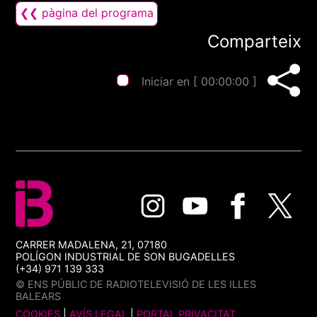
❮❮ pàgina del programa
Comparteix
Iniciar en [
00:00:00
]
CARRER MADALENA, 21, 07180
POLÍGON INDUSTRIAL DE SON BUGADELLES
(+34) 971 139 333
© ENS PÚBLIC DE RADIOTELEVISIÓ DE LES ILLES
BALEARS
COOKIES
|
AVÍS LEGAL
|
PORTAL PRIVACITAT