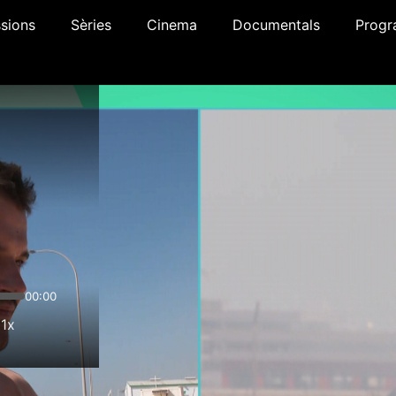
sions
Sèries
Cinema
Documentals
Progr
00:00
1x