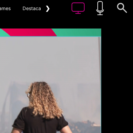
❯
ames
Destacat
Arxiu