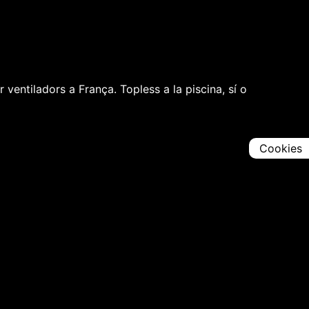
 ventiladors a França. Topless a la piscina, sí o
Cookies
Comparteix
Iniciar en [
00:00:00
]