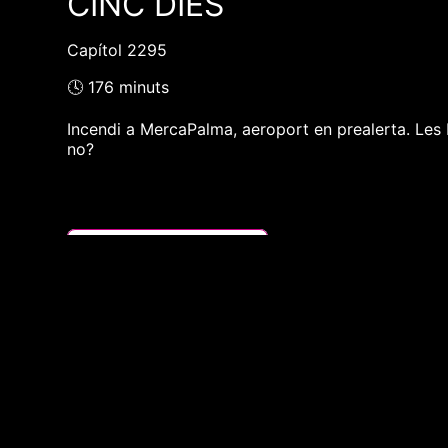
CINC DIES
Capítol 2295
🕓 176 minuts
Incendi a MercaPalma, aeroport en prealerta. Les Ba
no?
❮❮ pàgina del programa