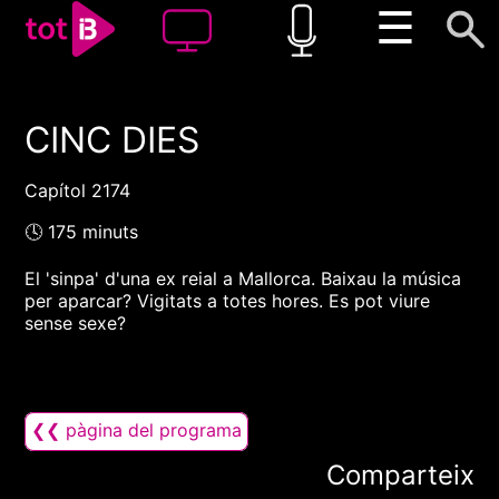
☰
CINC DIES
00:00
00:00
1x
Capítol 2174
🕓 175 minuts
El 'sinpa' d'una ex reial a Mallorca. Baixau la música
per aparcar? Vigitats a totes hores. Es pot viure
sense sexe?
❮❮ pàgina del programa
Comparteix