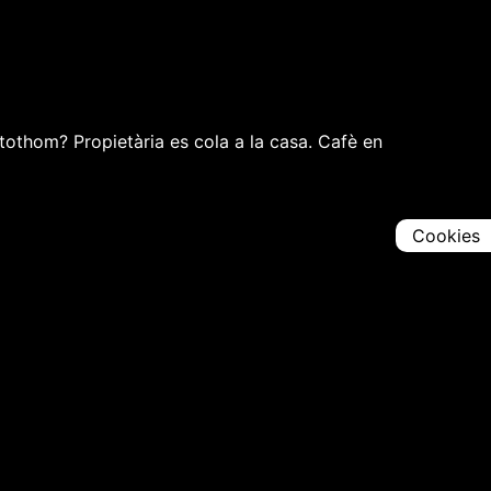
tothom? Propietària es cola a la casa. Cafè en
Cookies
Comparteix
Iniciar en [
00:00:00
]