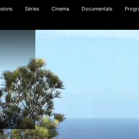
sions
Sèries
Cinema
Documentals
Progr
00:00
1x