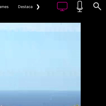
❯
ames
Destacat
Arxiu