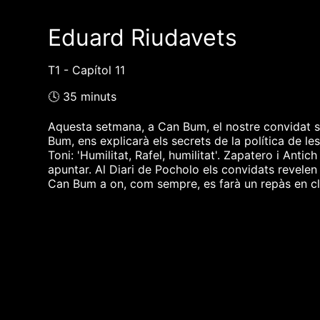
Eduard Riudavets
T1 - Capítol 11
🕓 35 minuts
Aquesta setmana, a Can Bum, el nostre convidat s
Bum, ens explicarà els secrets de la política de l
Toni: 'Humilitat, Rafel, humilitat'. Zapatero i Ant
apuntar. Al Diari de Pocholo els convidats revelen
Can Bum a on, com sempre, es farà un repàs en clau
❮❮ pàgina del programa