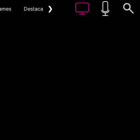
❯
ames
Destacat
Arxiu