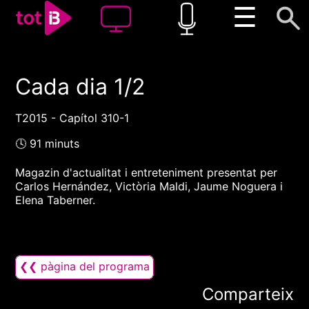
☰
Cada dia 1/2
00:00
00:00
1x
T2015 - Capítol 310-1
🕓 91 minuts
Magazin d'actualitat i entreteniment presentat per
Carlos Hernández, Victòria Maldi, Jaume Noguera i
Elena Taberner.
❮❮ pàgina del programa
Comparteix