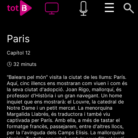
☰
Paris
00:00
00:00
1x
Capítol 12
🕓 32 minuts
"Balears pel món" visita la ciutat de les llums: París.
Aquí, cinc illencs ens mostraran com viuen i com és
la seva ciutat d'adopció. Joan Rigo, mallorquí, és
professor d'Història i un gran navegant. Un home
inquiet que ens mostrarà: el Louvre, la catedral de
Notre Dame i un petit mercat. La menorquina
Margalida Llabrés, és traductora i també viu
captivada per París. Amb ella, a més de tastar el
formatge francès, passejarem, entre d'altres llocs,
per la l'avinguda dels Camps Elisis. La mallorquina