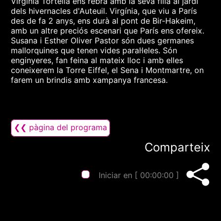
Virgínia Tortella ens rebrà amb la seva filla al jardí
dels hivernacles d'Auteuil. Virgínia, que viu a París
des de fa 2 anys, ens durà al pont de Bir-Hakeim,
amb un altre preciós escenari que París ens ofereix.
Susana i Esther Oliver Pastor són dues germanes
mallorquines que tenen vides paral·leles. Són
enginyeres, fan feina al mateix lloc i amb elles
coneixerem la Torre Eiffel, el Sena i Montmartre, on
farem un brindis amb xampanya francesa.
❮❮ pàgina del programa
Comparteix
Iniciar en [
00:00:00
]