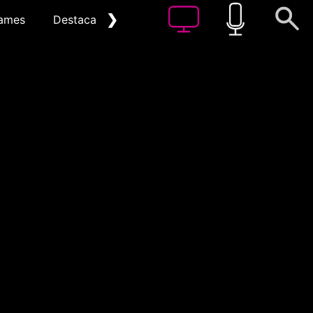
❯
ames
Destacat
Arxiu