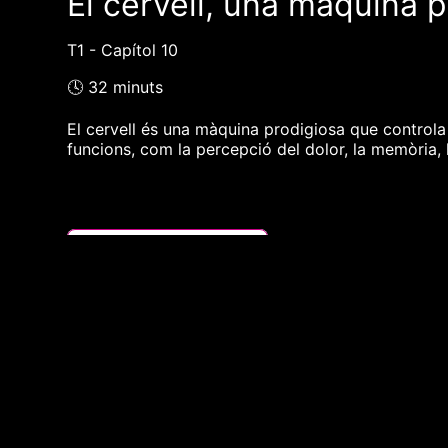
El cervell, una màquina 
T1 - Capítol 10
🕓 32 minuts
El cervell és una màquina prodigiosa que controla
funcions, com la percepció del dolor, la memòria, l
❮❮ pàgina del programa