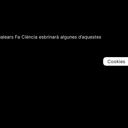
Balears Fa Ciència esbrinarà algunes d’aquestes
Cookies
Comparteix
Iniciar en [
00:00:00
]