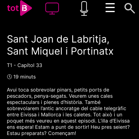
☰
Sant Joan de Labritja,
00:00
00:00
Sant Miquel i Portinatx
1x
T1 - Capítol 33
🕓 19 minuts
Avui toca sobrevolar pinars, petits ports de
pescadors, penya-segats. Veurem unes cales
espectaculars i plenes d’història. També
sobrevolarem l’antic ancoratge del cable telegràfic
entre Eivissa i Mallorca i les caletes. Tot això i un
poquet més veureu en aquest episodi. L’illa d’Eivissa
ens espera! Estam a punt de sortir! Heu pres seient?
Estau preparats? Començam!