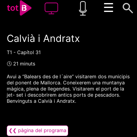
☰
Calvià i Andratx
00:00
00:00
1x
T1 - Capítol 31
🕓 21 minuts
Avui a “Balears des de l´aire” visitarem dos municipis
del ponent de Mallorca. Coneixerem una muntanya
màgica, plena de llegendes. Visitarem el port de la
jet- set i descobrirem antics ports de pescadors.
Benvinguts a Calvià i Andratx.
❮❮ pàgina del programa