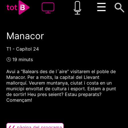
☰
Manacor
00:00
00:00
1x
T1 - Capítol 24
🕓 19 minuts
Avui a “Balears des de l´aire” visitarem el poble de
Manacor. Per a molts, la capital del Llevant
mallorquí. Veurem muntanya, ciutat i costa en un
municipi envoltat de cultura i esport. Estam a punt
de sortir! Heu pres seient? Estau preparats?
Començam!
❮❮ pàgina del programa