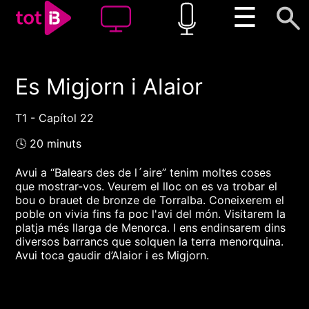
☰
Es Migjorn i Alaior
00:00
00:00
1x
T1 - Capítol 22
🕓 20 minuts
Avui a “Balears des de l´aire” tenim moltes coses
que mostrar-vos. Veurem el lloc on es va trobar el
bou o brauet de bronze de Torralba. Coneixerem el
poble on vivia fins fa poc l'avi del món. Visitarem la
platja més llarga de Menorca. I ens endinsarem dins
diversos barrancs que solquen la terra menorquina.
Avui toca gaudir d’Alaior i es Migjorn.