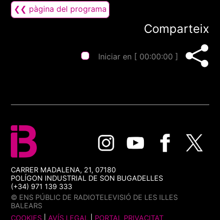
❮❮ pàgina del programa
Comparteix
Iniciar en [
00:00:00
]
CARRER MADALENA, 21, 07180
POLÍGON INDUSTRIAL DE SON BUGADELLES
(+34) 971 139 333
© ENS PÚBLIC DE RADIOTELEVISIÓ DE LES ILLES
BALEARS
COOKIES
|
AVÍS LEGAL
|
PORTAL PRIVACITAT