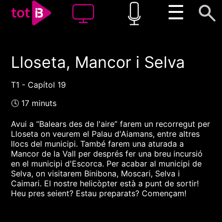
☰
Lloseta, Mancor i Selva
00:00
00:00
1x
T1 - Capítol 19
🕓 17 minuts
Avui a “Balears des de l'aire” farem un recorregut per
Lloseta on veurem el Palau d'Aiamans, entre altres
llocs del municipi. També farem una aturada a
Mancor de la Vall per després fer una breu incursió
en el municipi d'Escorca. Per acabar al municipi de
Selva, on visitarem Binibona, Moscari, Selva i
Caimari. El nostre helicòpter està a punt de sortir!
Heu pres seient? Estau preparats? Començam!