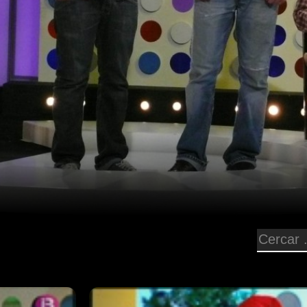
Episodi: 57
50 min
 “La
"Au idò!" és un petit calaix de sastr
una versió
d'expressions humorístiques: monòl
o. Carlitos
acudits... històries en definitiva en
eguntarà
humoristes i el nostre humor són el
er la seva
de la nit en
rga Bonnín li