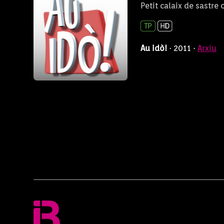
Petit calaix de sastre
Au idò!
· 2011 ·
Arxiu