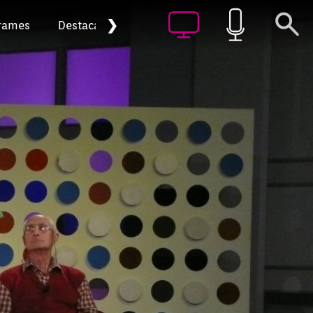
❯
rames
Destacat
Arxiu