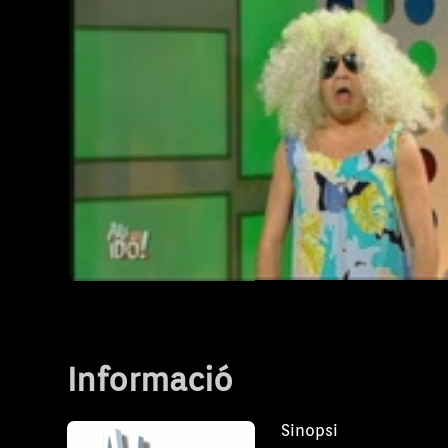
preocupa el tabac i es demanarà: “Fumar, 
Vicky Pieniazech presentarà el seu “Project
Pep Lluís Vaquer, en plena temporada, desc
secrets del “Tot inclòs”.
Revelam els secrets del 'Tot inclòs'
T2011 - Capítol 58
Informació
Sinopsi