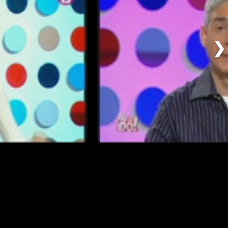
❯
Som pirates
02/06/2011
T2011 - Capítol 56