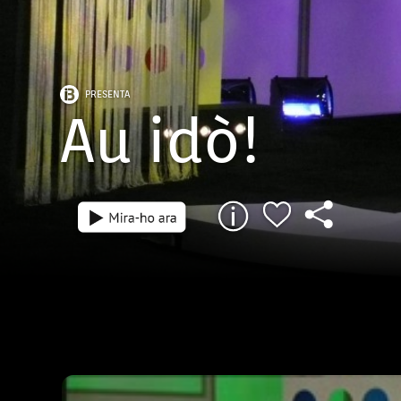
PRESENTA
Au idò!
Episodi: 58
51 min
El padrí d’en Jaume Fíguls fa una trucada a
centraleta”, els Pirates pirats interpreten 
molt particular del famós tema Pinxo i Panx
parlarà del “Gimnàs” i Kuki Mendoza es pr
“Què passaria si no existís la televisió?”. P
banda, Xavi Canyelles farà la seva imitació 
el número “La duquessa i les Balears”. A Ma