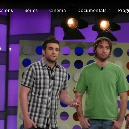
ssions
Sèries
Cinema
Documentals
Prog