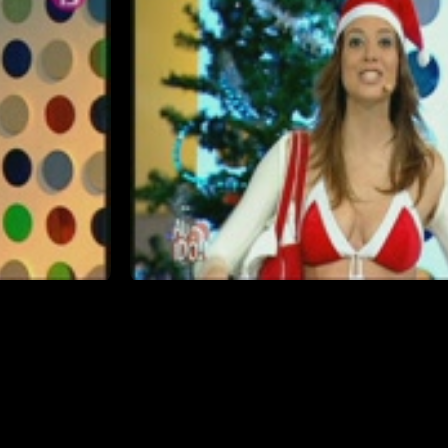
on?”, a més
e laboral” i
obrirà els
Raúl González i El Arenal
08/06/2011
T2011 - Capítol 57