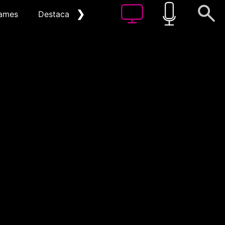
❯
ames
Destacat
Arxiu