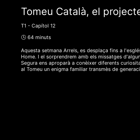
Tomeu Català, el projec
T1 - Capítol 12
🕓 64 minuts
Aquesta setmana Arrels, es desplaça fins a l'esgl
Home. I el sorprendrem amb els missatges d'algun
Segura ens aproparà a conèixer diferents curiosit
al Tomeu un enigma familiar transmès de generació
❮❮ pàgina del programa