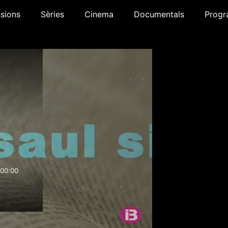
sions
Sèries
Cinema
Documentals
Progr
00:00