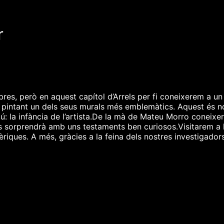
r
res, però en aquest capítol d’Arrels per fi coneixerem a u
 pintant un dels seus murals més emblemàtics. Aquest és 
: la infància de l’artista.De la mà de Mateu Morro coneixe
s sorprendrà amb uns testaments ben curiosos.Visitarem a 
èriques. A més, gràcies a la feina dels nostres investigador