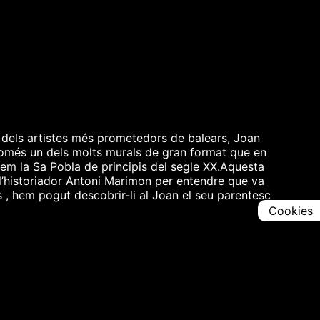
n dels artistes més prometedors de balears, Joan
només un dels molts murals de gran format que en
rem la Sa Pobla de principis del segle XX.Aquesta
l’historiador Antoni Marimon per entendre que va
s , hem pogut descobrir-li al Joan el seu parentesc
Cookies
Comparteix