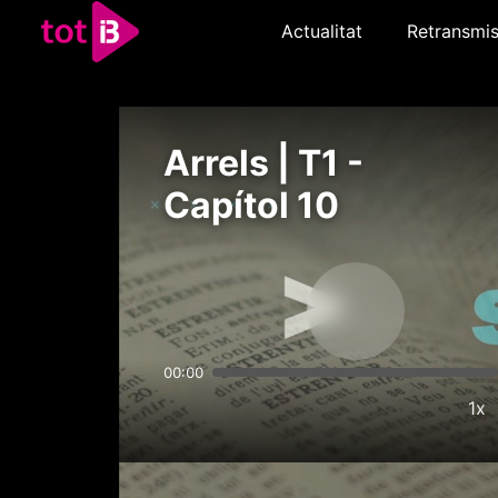
Actualitat
Retransmis
Arrels | T1 -
Capítol 10
00:00
1x