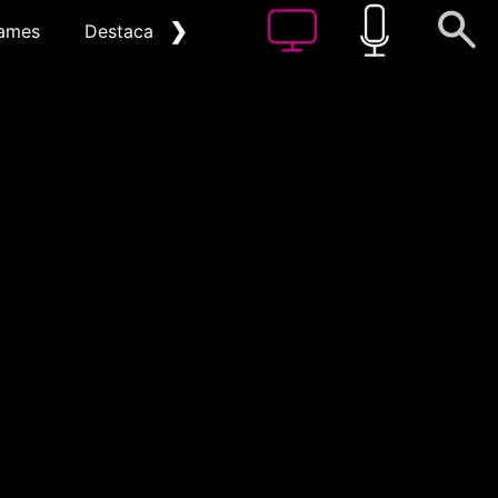
❯
ames
Destacat
Arxiu