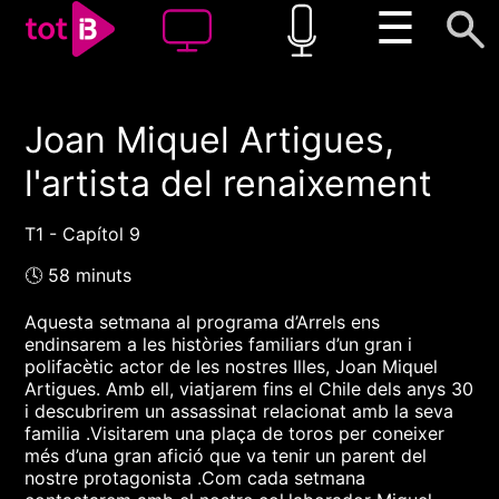
☰
Joan Miquel Artigues,
00:00
00:00
l'artista del renaixement
1x
T1 - Capítol 9
🕓 58 minuts
Aquesta setmana al programa d’Arrels ens
endinsarem a les històries familiars d’un gran i
polifacètic actor de les nostres Illes, Joan Miquel
Artigues. Amb ell, viatjarem fins el Chile dels anys 30
i descubrirem un assassinat relacionat amb la seva
familia .Visitarem una plaça de toros per coneixer
més d’una gran afició que va tenir un parent del
nostre protagonista .Com cada setmana