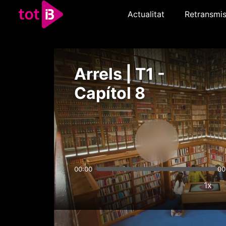
Actualitat
Retransmis
Arrels | T1 -
Capítol 8
00:00
00
1x