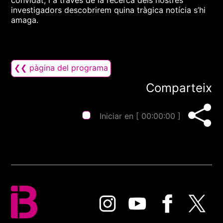
convidat, i a través de la recerca dels nostres
investigadors descobrirem quina tràgica notícia s’hi
amaga.
❮❮ pàgina del programa
Comparteix
Iniciar en [
00:00:00
]