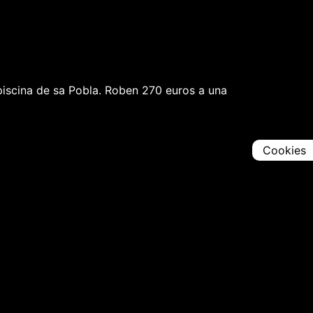
piscina de sa Pobla. Roben 270 euros a una
Cookies
Comparteix
Iniciar en [
00:00:00
]