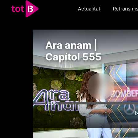
Actualitat
Retransmis
Ara anam |
Capítol 555
00:00
1