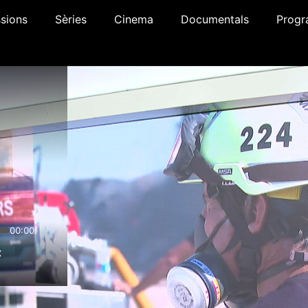
sions
Sèries
Cinema
Documentals
Progr
00:00
x