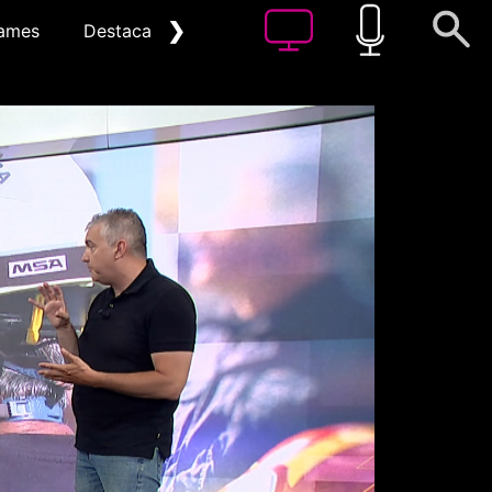
❯
ames
Destacat
Arxiu