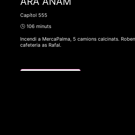
ARA ANAM
Capítol 555
🕓 106 minuts
Incendi a MercaPalma, 5 camions calcinats. Roben
cafeteria as Rafal.
❮❮ pàgina del programa