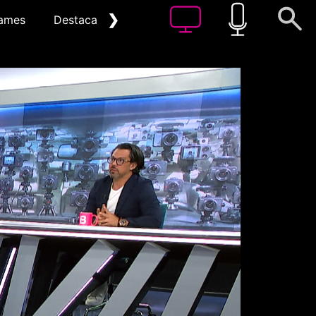
❯
ames
Destacat
Arxiu