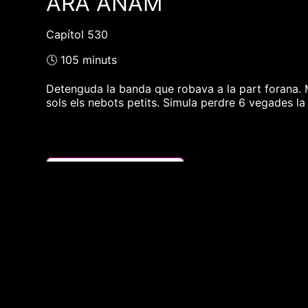
ARA ANAM
Capítol 530
🕓 105 minuts
Detenguda la banda que robava a la part forana. M
sols els nebots petits. Simula perdre 6 vegades la
❮❮ pàgina del programa