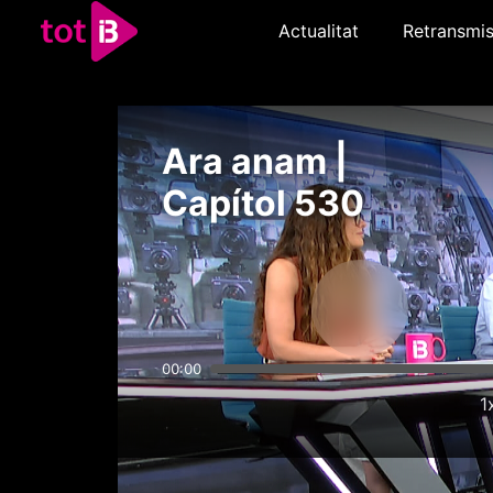
Actualitat
Retransmis
Ara anam |
Capítol 530
00:00
1