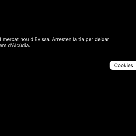
mercat nou d'Evissa. Arresten la tia per deixar
ers d'Alcúdia.
Cookies
Comparteix
Iniciar en [
00:00:00
]