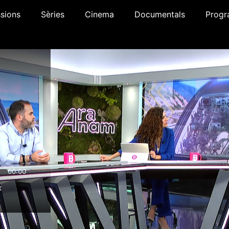
sions
Sèries
Cinema
Documentals
Progr
00:00
x